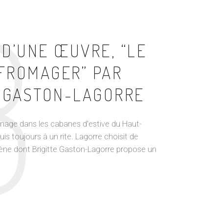
3
D’UNE ŒUVRE, “LE
FROMAGER” PAR
E GASTON-LAGORRE
omage dans les cabanes d'estive du Haut-
s toujours à un rite. Lagorre choisit de
ène dont Brigitte Gaston-Lagorre propose un