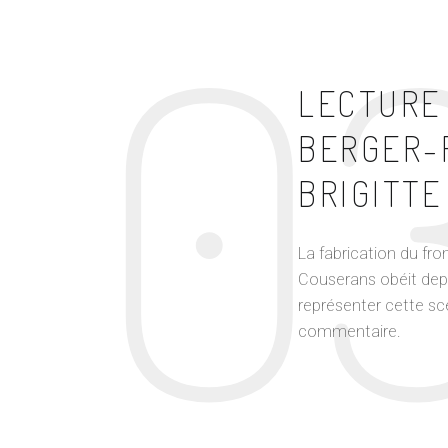
0
LECTURE 
BERGER-
BRIGITT
La fabrication du fr
Couserans obéit depui
représenter cette sc
commentaire.