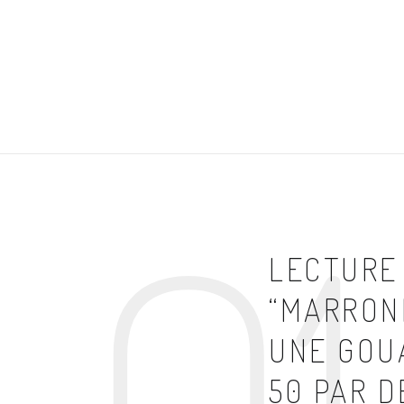
LECTURE
“MARRONN
UNE GOU
50 PAR D