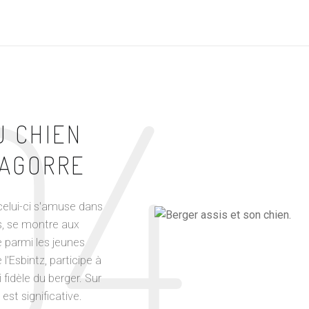
04
U CHIEN
LAGORRE
celui-ci s'amuse dans
s, se montre aux
 parmi les jeunes
l'Esbintz, participe à
 fidèle du berger. Sur
est significative.