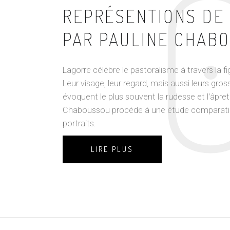
REPRÉSENTIONS DE
PAR PAULINE CHAB
Lagorre célèbre le pastoralisme à travers la f
Leur visage, leur regard, mais aussi leurs gr
évoquent le plus souvent la rudesse et l'âpret
Chaboussou procède à une étude comparatis
portraits.
LIRE PLUS