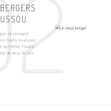
02
 BERGERS
OUSSOU
igure des bergers.
osses mains noueuses
é du métier. Pauline
te de deux de ces