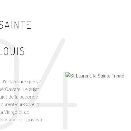
04
 SAINTE
 LOUIS
es d'envergure que va
bé Carrère. Le sujet
ujet de la seconde
-Laurent-sur-Save, à
la Vierge et de
éalisations, nous livre