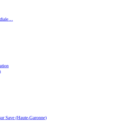
ndiale…
ation
s
t sur Save (Haute-Garonne)