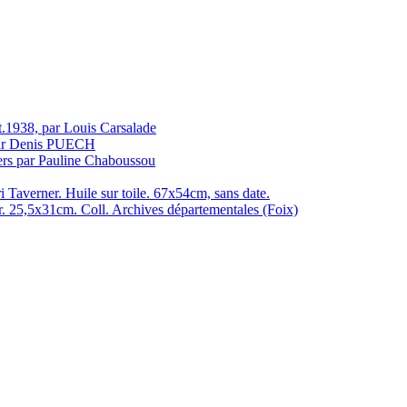
nt.1938, par Louis Carsalade
 par Denis PUECH
ers par Pauline Chaboussou
i Taverner. Huile sur toile. 67x54cm, sans date.
r. 25,5x31cm. Coll. Archives départementales (Foix)