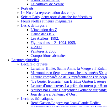
Le carnaval de Venise
Portraits
Le Nu et la représentation des corps
Seix et Paris, deux ports d’attache indéfectibles
Fleurs réelles et fleurs imaginaires
Les Z de Lagorre
L’invention des Z
Danse dans le Z
Les Ateliers. 1992.
Figures dans le Z. 1994-1995.
Z 2000
Peintures Z 2003
Compositions abstraites
Lectures plurielles
Lecture d’œuvres
La sainte Trinité. Sainte Anne, la Vierge et l’Enfa
Marronnier en fleur, une gouache des années 50
Lecture comparée de deux représentations de berg
“Le berger-fromager” par Brigitte Gaston-Lagorre
Lecture d’une oeuvre. La prière du torero par Henr
Antibes par Claire Charpentier. Gouache sur papie
Jour de fête à Sentenac d’Oust
Lectures thématiques
René Gaston-Lagorre par Jean-Claude Dedieu