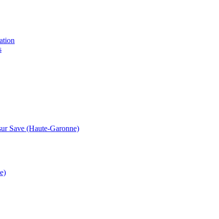
ation
s
t sur Save (Haute-Garonne)
e)