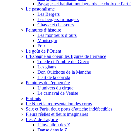
Paysages et habitat montagnards, le choix de l’art f
Le pastoralisme
Les Bergers
Les bergers-fromagers
Chasse et chasseurs
Peintures d’histoire
Les montreurs d’ours
Montsegur
Foix
Le goût de l’Orient
L’Espagne au coeur, les figures de l’errance
Tolède et l’ombre del Greco
Les gitans
Don Quichotte de la Manche
L’art de la corrida
Peintures de l’éphémère
L’univers du cirque
Le carnaval de Venise
Portraits
Le Nu et la représentation des corps
Seix et Paris, deux ports d’attache indéfectibles
Fleurs réelles et fleurs imaginaires
Les Z de Lagorre
L’invention des Z
Danse dans le Z