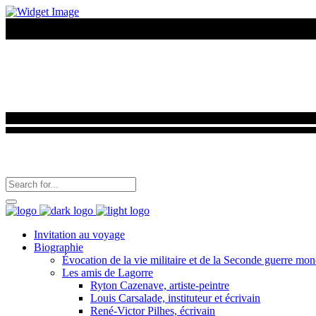
06 40 88 31 09
brigitte.gaston.lagorre@gmail.com
Invitation au voyage
Biographie
Évocation de la vie militaire et de la Seconde guerre mo
Les amis de Lagorre
Ryton Cazenave, artiste-peintre
Louis Carsalade, instituteur et écrivain
René-Victor Pilhes, écrivain