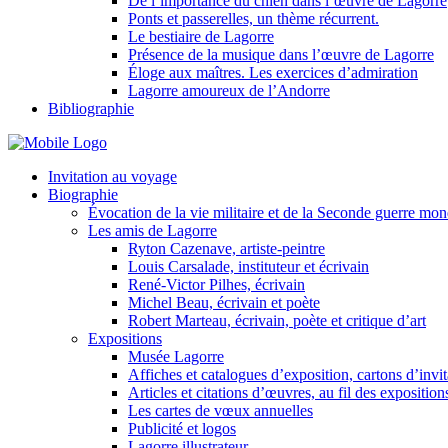
De l’importance du chien dans l’œuvre de Lagorre
Ponts et passerelles, un thème récurrent.
Le bestiaire de Lagorre
Présence de la musique dans l’œuvre de Lagorre
Éloge aux maîtres. Les exercices d’admiration
Lagorre amoureux de l’Andorre
Bibliographie
Invitation au voyage
Biographie
Évocation de la vie militaire et de la Seconde guerre mo
Les amis de Lagorre
Ryton Cazenave, artiste-peintre
Louis Carsalade, instituteur et écrivain
René-Victor Pilhes, écrivain
Michel Beau, écrivain et poète
Robert Marteau, écrivain, poète et critique d’art
Expositions
Musée Lagorre
Affiches et catalogues d’exposition, cartons d’invit
Articles et citations d’œuvres, au fil des exposition
Les cartes de vœux annuelles
Publicité et logos
Lagorre illustrateur