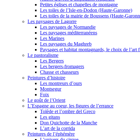
Petites églises et chapelles de montagne
Les toiles de l’Isle-en-Dodon (Haute-Garonne)
Les toiles de la mairie de Boussens (Haute-Garonn
Les paysages de Lagorre
Les paysages de Normandie
Les paysages méditerranéens
Les Marines
Les paysages du Maghreb
Paysages et habitat montagnards, le choix de l’art f
Le pastoralisme
Les Bergers
Les bergers-fromagers
Chasse et chasseurs
Peintures d’histoire
Les montreurs d’ours
Montsegur
Foix
Le goût de l’Orient
L’Espagne au coeur, les figures de l’errance
Tolède et l’ombre del Greco
Les gitans
Don Quichotte de la Manche
L’art de la corrida
Peintures de l’éphémère
L’univers du cirque