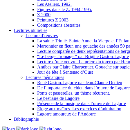
Les Ateliers. 1992.
Figures dans le Z. 1994-1995.
Z 2000
Peintures Z 2003
Compositions abstraites
Lectures plurielles
Lecture d’œuvres
La sainte Trinité. Sainte Anne, la Vierge et l’Enfa
Marronnier en fleur, une gouache des années 50
Lecture comparée de deux représentations de berg
“Le berger-fromager” par Brigitte Gaston-Lagorre
Lecture d’une oeuvre. La prière du torero par Henr
Antibes par Claire Charpentier. Gouache sur papie
Jour de fête à Sentenac d’Oust
Lectures thématiques
René Gaston-Lagorre par Jean-Claude Dedieu
De l’importance du chien dans l’œuvre de Lagorre
Ponts et passerelles, un thème récurrent.
Le bestiaire de Lagorre
Présence de la musique dans l’œuvre de Lagorre
Éloge aux maîtres. Les exercices d’admiration
Lagorre amoureux de l’Andorre
Bibliographie