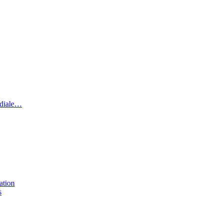
ndiale…
ation
s