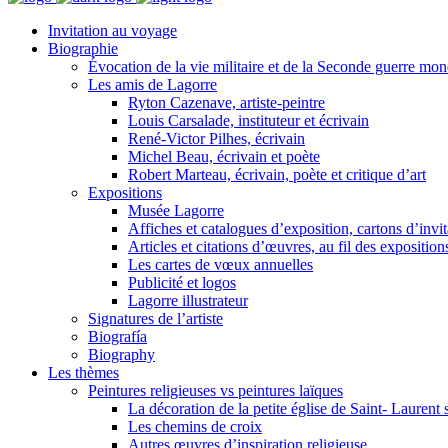
Invitation au voyage
Biographie
Évocation de la vie militaire et de la Seconde guerre mo
Les amis de Lagorre
Ryton Cazenave, artiste-peintre
Louis Carsalade, instituteur et écrivain
René-Victor Pilhes, écrivain
Michel Beau, écrivain et poète
Robert Marteau, écrivain, poète et critique d’art
Expositions
Musée Lagorre
Affiches et catalogues d’exposition, cartons d’invit
Articles et citations d’œuvres, au fil des exposition
Les cartes de vœux annuelles
Publicité et logos
Lagorre illustrateur
Signatures de l’artiste
Biografía
Biography
Les thèmes
Peintures religieuses vs peintures laïques
La décoration de la petite église de Saint- Lauren
Les chemins de croix
Autres œuvres d’inspiration religieuse