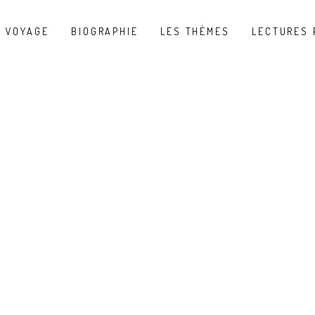
U VOYAGE
BIOGRAPHIE
LES THÈMES
LECTURES 
AWESOME ELEMENTS
PIE CHART