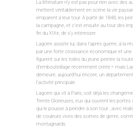
La littérature n’y est pas pour rien avec de
mettent véritablement en scène la vie paysanne
emparent à leur tour. A partir de 1848, les pei
la campagne, et c’est ensuite au tour des imp
fin du XIXe, de s’y intéresser.
Lagorre assiste lui, dans l’après guerre, à la 
par une forte croissance économique et une 
figurent sur les toiles du jeune peintre la to
d’embouteillage récemment créée !- mais Lago
demeure, aujourd’hui encore, un département
l’activité principale.
Lagorre qui vit à Paris, voit déjà les chang
Trente Glorieuses, eux qui ouvrent les porte
qui le pousse à peindre à son tour , avec réal
de couleurs vives des scènes de genre, co
montagnards.