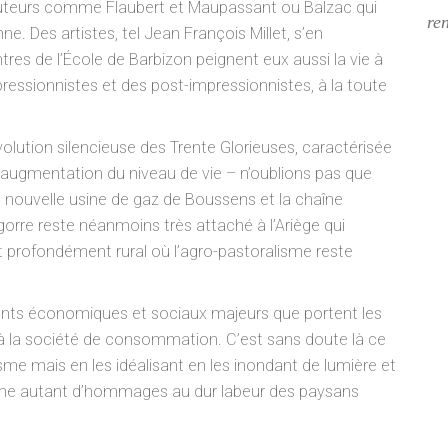
s auteurs comme Flaubert et Maupassant ou Balzac qui
re
. Des artistes, tel Jean François Millet, s’en
ntres de l’École de Barbizon peignent eux aussi la vie à
ressionnistes et des post-impressionnistes, à la toute
révolution silencieuse des Trente Glorieuses, caractérisée
augmentation du niveau de vie – n’oublions pas que
ute nouvelle usine de gaz de Boussens et la chaîne
rre reste néanmoins très attaché à l’Ariège qui
 profondément rural où l’agro-pastoralisme
reste
ements économiques et sociaux majeurs que portent les
s à la société de consommation. C’est sans doute là ce
isme mais en les idéalisant en les inondant de lumière et
mme autant d’hommages au dur labeur des paysans